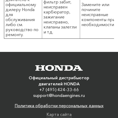
фильтр забит,
официальному
Замените или
неисправен
дилеру Honda
почините
карбюратор,
для
неисправные
зажигание
обслуживания
компоненты при
неисправно,
либо см.
необходимости.
клапаны залегли
руководство по
и т.д.
ремонту.
Официальный дистрибьютор
двигателей HONDA
+7 (495) 424-33-66
support@hondaengines.ru
Политика обработки персональных данных
Карта сайта