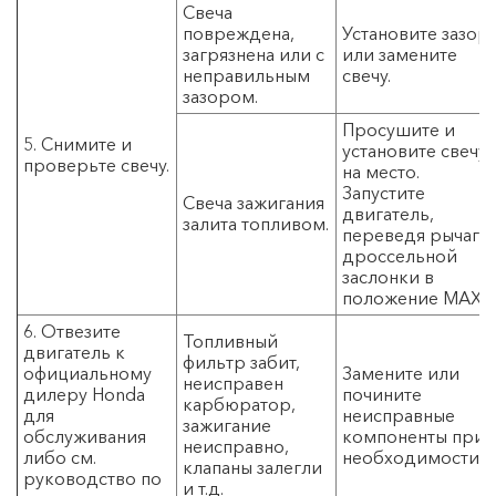
Свеча
повреждена,
Установите зазор
загрязнена или с
или замените
неправильным
свечу.
зазором.
Просушите и
5. Снимите и
установите свечу
проверьте свечу.
на место.
Запустите
Свеча зажигания
двигатель,
залита топливом.
переведя рычаг
дроссельной
заслонки в
положение MAX.
6. Отвезите
Топливный
двигатель к
фильтр забит,
официальному
Замените или
неисправен
дилеру Honda
почините
карбюратор,
для
неисправные
зажигание
обслуживания
компоненты при
неисправно,
либо см.
необходимости.
клапаны залегли
руководство по
и т.д.