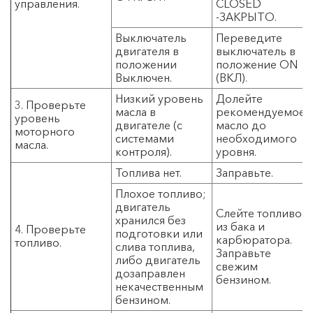
управления.
CLOSED
-ЗАКРЫТО.
Выключатель
Переведите
двигателя в
выключатель в
положении
положение ON
Выключен.
(ВКЛ).
Низкий уровень
Долейте
3. Проверьте
масла в
рекомендуемое
уровень
двигателе (с
масло до
моторного
системами
необходимого
масла.
контроля).
уровня.
Топлива нет.
Заправьте.
Плохое топливо;
двигатель
Слейте топливо
хранился без
из бака и
4. Проверьте
подготовки или
карбюратора.
топливо.
слива топлива,
Заправьте
либо двигатель
свежим
дозаправлен
бензином.
некачественным
бензином.