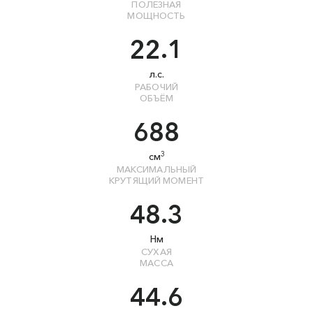
ПОЛЕЗНАЯ
МОЩНОСТЬ
22.1
л.с.
РАБОЧИЙ
ОБЪЁМ
688
3
см
МАКСИМАЛЬНЫЙ
КРУТЯЩИЙ МОМЕНТ
48.3
Нм
СУХАЯ
МАССА
44.6