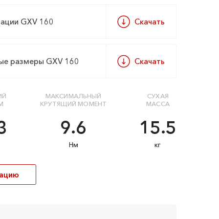
тации GXV 160
Скачать
ные размеры GXV 160
Скачать
ИЙ
МАКСИМАЛЬНЫЙ
СУХАЯ
М
КРУТЯЩИЙ МОМЕНТ
МАССА
3
9.6
15.5
Нм
кг
кацию