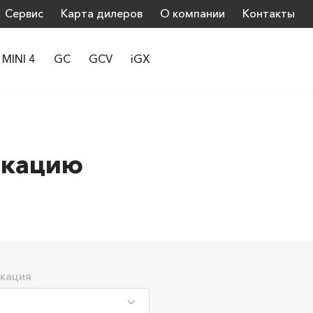
Сервис
Карта дилеров
О компании
Контакты
MINI 4
GC
GCV
iGX
икацию
кация